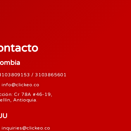
ontacto
lombia
: 3103809153 / 3103865601
: info@clickeo.co
cción: Cr 78A #46-19,
llín, Antioquia.
UU
: inquiries@clickeo.co